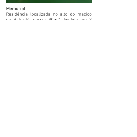
Memorial
Residência localizada no alto do maciço
de Baturité, possui 90m2 dividida em 3
suítes com acessos independentes, área
de estar, lazer, cozinha e serviços. Um
pátio frontal serve como articulação entre
os ambientes, convida ao repouso
oferecendo vistas encantadoras da
paisagem do sertão cearense. Era
intenção da família eventualmente
explorar o local como residência de
aluguel, o projeto prevê essa possibilidade
e utiliza técnicas e materiais de
construção que oferecem um baixo custo
de instalação e manutenção.
Ficha Técnica
Cabana da Linha - Guaramiranga, CE
ano do projeto: 2018
área construída: 90,00m2
área terreno: 1 ha