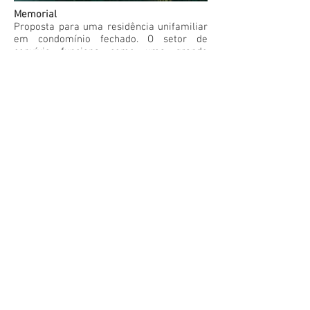
Memorial
Proposta para uma residência unifamiliar
em condomínio fechado. O setor de
convívio funciona como uma grande
varanda com aberturas generosas e
sombreadas. O paisagismo procura
estabelecer uma conexão entre o interior
e o exterior funcionando como elemento
de ligação entre os vários ambientes da
casa. O projeto prevê sistemas
inteligentes de uso e manutenção das
redes de infra-estrutura como irrigação,
iluminação, climatização, sonorização,
geração de energia solar, controle dos
ambientes e gestão de armazenamento
de água para consumo.
Ficha Técnica
Casa 140 - Aldebaran Ville Teresina, PI
Residencia Unifamiliar
​ano do projeto: 2012
área construída: 470,00m2