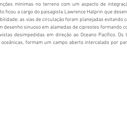
venções mínimas no terreno com um aspecto de integraçã
o ficou a cargo do paisagista Lawrence Halprin que desen
bilidade; as vias de circulação foram planejadas evitando co
m desenho sinuoso em alamedas de ciprestes formando co
istas desimpedidas em direção ao Oceano Pacífico. Os l
 oceânicas, formam um campo aberto intercalado por par