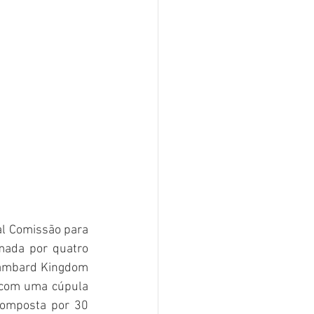
l Comissão para 
mada por quatro 
sambard Kingdom 
com uma cúpula 
omposta por 30 