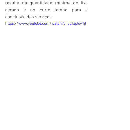
resulta na quantidade mínima de lixo 
gerado e no curto tempo para a 
conclusão dos serviços.
https://www.youtube.com/watch?v=ycTajJov1jI
As principais vantagens do LSF são 
derivadas da sua origem industrializada: 
contém peças com certificação de 
qualidade; a utilização do aço como base 
estrutural favorece uma estrutura mais 
leve, confiável e muito durável; grande 
facilidade de montagem, manuseio e 
transporte das peças devido ao seu 
pequeno peso; possibilita um canteiro de 