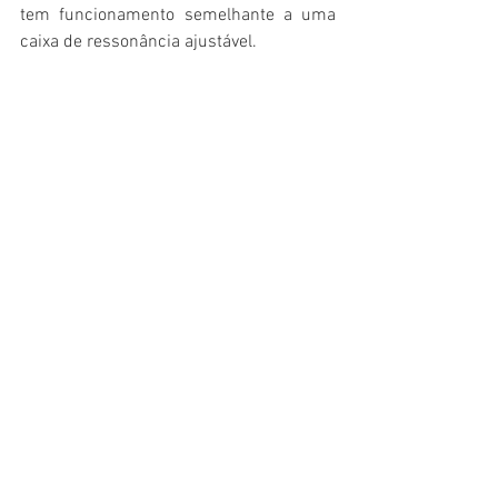
tem funcionamento semelhante a uma 
caixa de ressonância ajustável.
https://www.youtube.com/watch?
v=QeGDjvCCkfk
Para informações mais detalhadas favor 